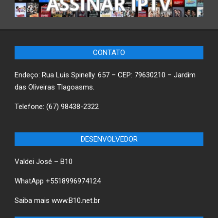
CONTATO
Endeço: Rua Luis Spinelly. 657 – CEP: 79630210 – Jardim
das Oliveiras Tlagoasms.
Telefone: (67) 98438-2322
DESENVOLVEDOR
Valdei José – B10
WhatApp +5518996974124
Saiba mais
www.B10.net.br