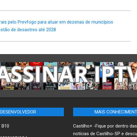
rais pelo Prevfogo para atuar em dezenas de municípios
estão de desastres até 2028
DESENVOLVEDOR
MAIS CONHECIMEN
– B10
Castilho+ -Fique por dentro das
notícias de Castilho-SP e desc