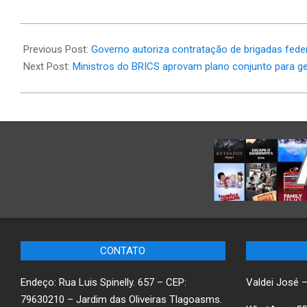
2025-
05-
Previous Post:
Governo autoriza contratação de brigadas fede
09
Next Post:
Ministros do BRICS aprovam plano conjunto para g
CONTATO
Endeço: Rua Luis Spinelly. 657 – CEP:
Valdei José 
79630210 – Jardim das Oliveiras Tlagoasms.