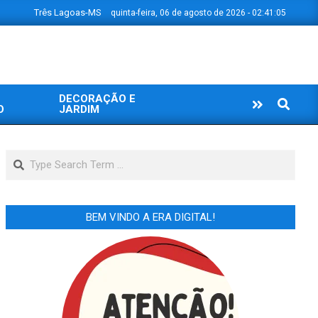
Três Lagoas-MS
quinta-feira, 06 de agosto de 2026 - 02:41:06
DECORAÇÃO E
Search
O
JARDIM
Search
BEM VINDO A ERA DIGITAL!