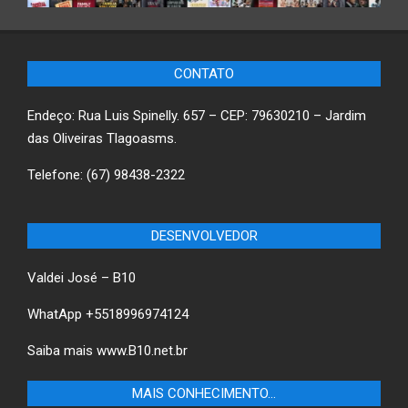
CONTATO
Endeço: Rua Luis Spinelly. 657 – CEP: 79630210 – Jardim
das Oliveiras Tlagoasms.
Telefone: (67) 98438-2322
DESENVOLVEDOR
Valdei José – B10
WhatApp +5518996974124
Saiba mais
www.B10.net.br
MAIS CONHECIMENTO…