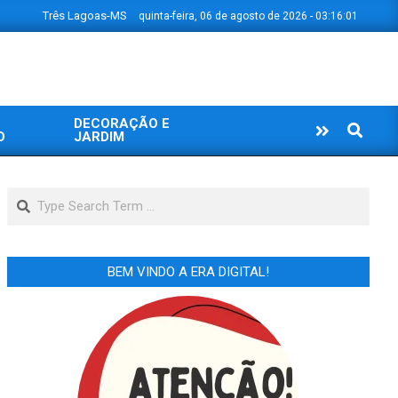
Três Lagoas-MS
quinta-feira, 06 de agosto de 2026 - 03:16:02
DECORAÇÃO E
Search
O
JARDIM
Search
BEM VINDO A ERA DIGITAL!