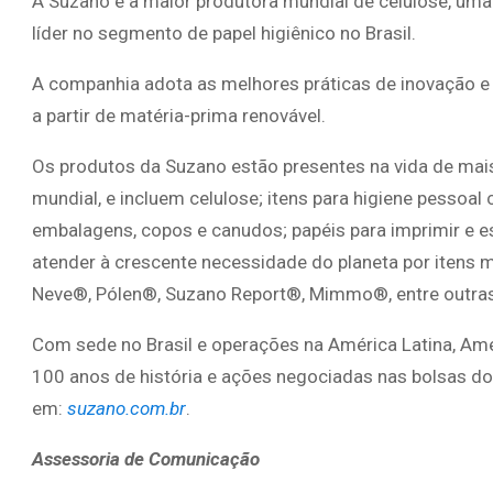
A Suzano é a maior produtora mundial de celulose, uma
líder no segmento de papel higiênico no Brasil.
A companhia adota as melhores práticas de inovação e 
a partir de matéria-prima renovável.
Os produtos da Suzano estão presentes na vida de mai
mundial, e incluem celulose; itens para higiene pessoal
embalagens, copos e canudos; papéis para imprimir e e
atender à crescente necessidade do planeta por itens m
Neve®, Pólen®, Suzano Report®, Mimmo®, entre outras
Com sede no Brasil e operações na América Latina, Amé
100 anos de história e ações negociadas nas bolsas do
em:
suzano.com.br
.
Assessoria de Comunicação