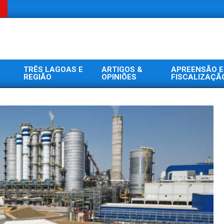
TRÊS LAGOAS E
ARTIGOS &
APREENSÃO E
REGIÃO
OPINIÕES
FISCALIZAÇÃ