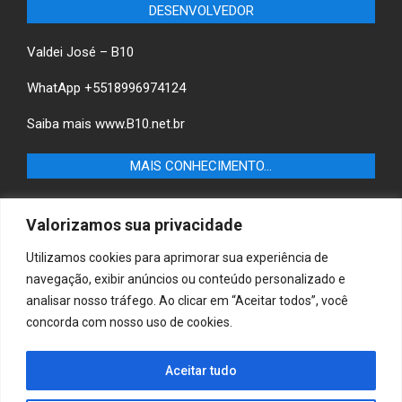
DESENVOLVEDOR
Valdei José – B10
WhatApp +5518996974124
Saiba mais
www.B10.net.br
MAIS CONHECIMENTO…
Castilho+ -Fique por dentro das últimas notícias de
Valorizamos sua privacidade
Castilho-SP e descubra as melhores empresas e serviços
locais.
Utilizamos cookies para aprimorar sua experiência de
navegação, exibir anúncios ou conteúdo personalizado e
B10 Brasil – Informação e Poder
analisar nosso tráfego. Ao clicar em “Aceitar todos”, você
concorda com nosso uso de cookies.
MAIS CONHECIMENTO…
Aceitar tudo
Casa & Jardim – Descubra as melhores dicas e
inspirações para transformar sua casa e jardim em