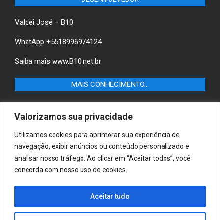
Valdei José – B10
WhatApp +5518996974124
Saiba mais
www.B10.net.br
MAIS CONHECIMENTO…
Castilho+ -Fique por dentro das últimas notícias de
Valorizamos sua privacidade
Castilho-SP e descubra as melhores empresas e serviços
locais.
Utilizamos cookies para aprimorar sua experiência de
navegação, exibir anúncios ou conteúdo personalizado e
B10 Brasil – Informação e Poder
analisar nosso tráfego. Ao clicar em “Aceitar todos”, você
concorda com nosso uso de cookies.
MAIS CONHECIMENTO…
Aceitar tudo
Casa & Jardim – Descubra as melhores dicas e
inspirações para transformar sua casa e jardim em