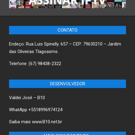
CONTATO
Endeço: Rua Luis Spinelly. 657 – CEP: 79630210 – Jardim
das Oliveiras Tlagoasms.
Telefone: (67) 98438-2322
DESENVOLVEDOR
Valdei José – B10
WhatApp +5518996974124
Saiba mais
www.B10.net.br