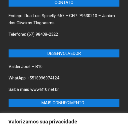
CONTATO
Endeço: Rua Luis Spinelly. 657 – CEP: 79630210 – Jardim
das Oliveiras Tlagoasms.
Telefone: (67) 98438-2322
DESENVOLVEDOR
Valdei José – B10
WhatApp +5518996974124
Saiba mais
www.B10.net.br
MAIS CONHECIMENTO…
Castilho+ -Fique por dentro das últimas notícias de
Valorizamos sua privacidade
Castilho-SP e descubra as melhores empresas e serviços