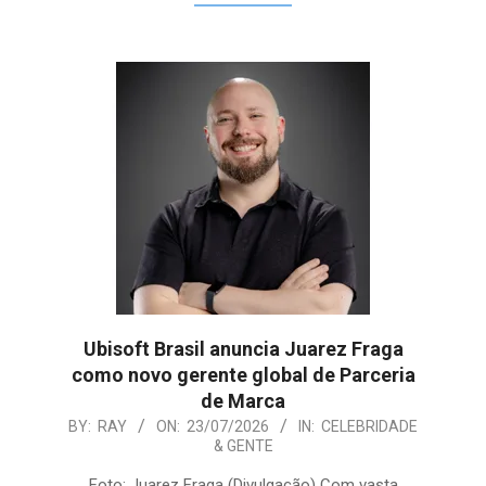
Ubisoft Brasil anuncia Juarez Fraga
como novo gerente global de Parceria
de Marca
2026-
BY:
RAY
ON:
23/07/2026
IN:
CELEBRIDADE
& GENTE
07-
23
Foto: Juarez Fraga (Divulgação) Com vasta