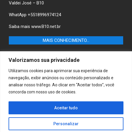
Valdei José – B10
WhatApp +5518996974124
Saiba mais
www.B10.net.br
MAIS CONHECIMENTO…
Castilho+ -Fique por dentro das últimas notícias de
Valorizamos sua privacidade
Castilho-SP e descubra as melhores empresas e serviços
locais.
Utilizamos cookies para aprimorar sua experiência de
navegação, exibir anúncios ou conteúdo personalizado e
B10 Brasil – Informação e Poder
analisar nosso tráfego. Ao clicar em “Aceitar todos”, você
concorda com nosso uso de cookies.
MAIS CONHECIMENTO…
Casa & Jardim – Descubra as melhores dicas e
Aceitar tudo
inspirações para transformar sua casa e jardim em
ambientes acolhedores e funcionais.
Personalizar