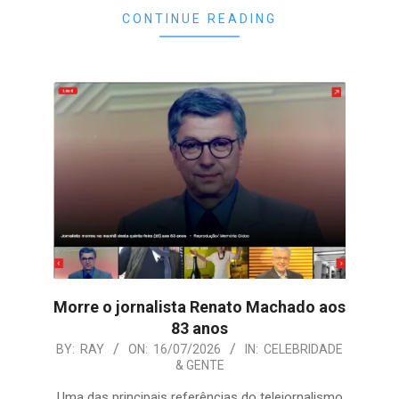
CONTINUE READING
Morre o jornalista Renato Machado aos
83 anos
2026-
BY:
RAY
ON:
16/07/2026
IN:
CELEBRIDADE
& GENTE
07-
16
Uma das principais referências do telejornalismo