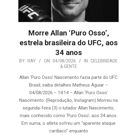
Morre Allan ‘Puro Osso’,
estrela brasileira do UFC, aos
34 anos
2026-
BY:
RAY
ON:
04/08/2026
IN:
CELEBRIDADE
& GENTE
08-
04
Allan ‘Puro Osso’ Nascimento fazia parte do UFC
Brasil; saiba detalhes Matheus Aguiar –
04/08/2026 – 14:14 – Allan ‘Puro Osso’
Nascimento. (Reprodução, Instagram) Morreu na
segunda-feira (3) o lutador Allan Nascimento,
mais conhecido como ‘Puro Osso’, aos 34 anos.
Em suma, o atleta sofreu um “aparente ataque
cardíaco” enquanto