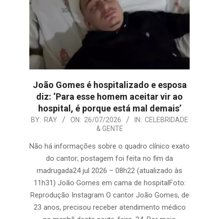
João Gomes é hospitalizado e esposa
diz: ‘Para esse homem aceitar vir ao
hospital, é porque está mal demais’
2026-
BY:
RAY
ON:
26/07/2026
IN:
CELEBRIDADE
& GENTE
07-
26
Não há informações sobre o quadro clínico exato
do cantor; postagem foi feita no fim da
madrugada24 jul 2026 – 08h22 (atualizado às
11h31) João Gomes em cama de hospitalFoto:
Reprodução Instagram O cantor João Gomes, de
23 anos, precisou receber atendimento médico