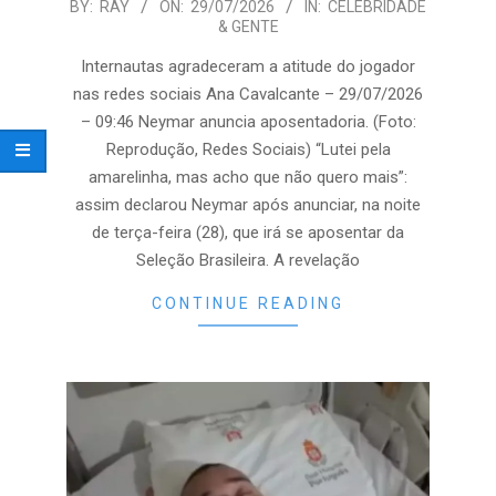
2026-
BY:
RAY
ON:
29/07/2026
IN:
CELEBRIDADE
& GENTE
07-
29
Internautas agradeceram a atitude do jogador
nas redes sociais Ana Cavalcante – 29/07/2026
– 09:46 Neymar anuncia aposentadoria. (Foto:
Reprodução, Redes Sociais) “Lutei pela
amarelinha, mas acho que não quero mais”:
assim declarou Neymar após anunciar, na noite
de terça-feira (28), que irá se aposentar da
Seleção Brasileira. A revelação
CONTINUE READING