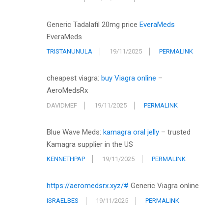
Generic Tadalafil 20mg price
EveraMeds
EveraMeds
TRISTANUNULA
19/11/2025
PERMALINK
cheapest viagra:
buy Viagra online
–
AeroMedsRx
DAVIDMEF
19/11/2025
PERMALINK
Blue Wave Meds:
kamagra oral jelly
– trusted
Kamagra supplier in the US
KENNETHPAP
19/11/2025
PERMALINK
https://aeromedsrx.xyz/#
Generic Viagra online
ISRAELBES
19/11/2025
PERMALINK