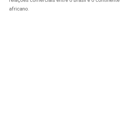
relações comerciais entre o Brasil e o continente
africano.