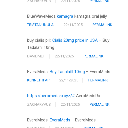
ZACHARYVUB
22/11/2025
PERMALINK
BlueWaveMeds
kamagra
kamagra oral jelly
TRISTANUNULA
22/11/2025
PERMALINK
buy cialis pill:
Cialis 20mg price in USA
– Buy
Tadalafil 10mg
DAVIDMEF
22/11/2025
PERMALINK
EveraMeds:
Buy Tadalafil 10mg
– EveraMeds
KENNETHPAP
22/11/2025
PERMALINK
https://aeromedsrx.xyz/#
AeroMedsRx
ZACHARYVUB
22/11/2025
PERMALINK
EveraMeds:
EveraMeds
– EveraMeds