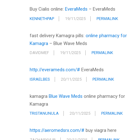
Buy Cialis online:
EveraMeds
– EveraMeds
KENNETHPAP
19/11/2025
PERMALINK
fast delivery Kamagra pills:
online pharmacy for
Kamagra
– Blue Wave Meds
DAVIDMEF
19/11/2025
PERMALINK
http://everameds.com/#
EveraMeds
ISRAELBES
20/11/2025
PERMALINK
kamagra
Blue Wave Meds
online pharmacy for
Kamagra
TRISTANUNULA
20/11/2025
PERMALINK
https://aeromedsrx.com/#
buy viagra here
ZACHARYVUB
20/11/2025
PERMALINK