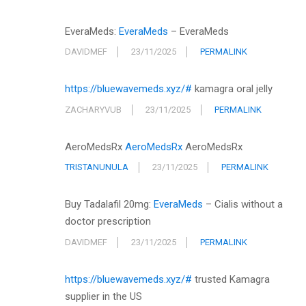
EveraMeds:
EveraMeds
– EveraMeds
DAVIDMEF
23/11/2025
PERMALINK
https://bluewavemeds.xyz/#
kamagra oral jelly
ZACHARYVUB
23/11/2025
PERMALINK
AeroMedsRx
AeroMedsRx
AeroMedsRx
TRISTANUNULA
23/11/2025
PERMALINK
Buy Tadalafil 20mg:
EveraMeds
– Cialis without a
doctor prescription
DAVIDMEF
23/11/2025
PERMALINK
https://bluewavemeds.xyz/#
trusted Kamagra
supplier in the US