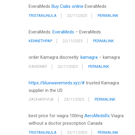
EveraMeds
Buy Cialis online
EveraMeds
TRISTANUNULA
22/11/2025
PERMALINK
EveraMeds:
EveraMeds
– EveraMeds
KENNETHPAP
22/11/2025
PERMALINK
order Kamagra discreetly:
kamagra
– kamagra
DAVIDMEF
22/11/2025
PERMALINK
https://bluewavemeds.xyz/#
trusted Kamagra
supplier in the US
ZACHARYVUB
23/11/2025
PERMALINK
best price for viagra 100mg
AeroMedsRx
Viagra
without a doctor prescription Canada
TRISTANUNULA
23/11/2025
PERMALINK