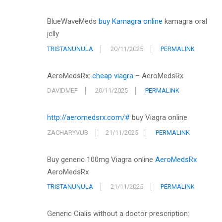
BlueWaveMeds
buy Kamagra online
kamagra oral
jelly
TRISTANUNULA
20/11/2025
PERMALINK
AeroMedsRx:
cheap viagra
– AeroMedsRx
DAVIDMEF
20/11/2025
PERMALINK
http://aeromedsrx.com/#
buy Viagra online
ZACHARYVUB
21/11/2025
PERMALINK
Buy generic 100mg Viagra online
AeroMedsRx
AeroMedsRx
TRISTANUNULA
21/11/2025
PERMALINK
Generic Cialis without a doctor prescription: