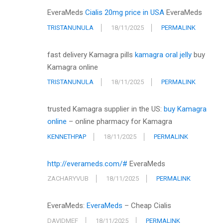
EveraMeds
Cialis 20mg price in USA
EveraMeds
TRISTANUNULA
18/11/2025
PERMALINK
fast delivery Kamagra pills
kamagra oral jelly
buy
Kamagra online
TRISTANUNULA
18/11/2025
PERMALINK
trusted Kamagra supplier in the US:
buy Kamagra
online
– online pharmacy for Kamagra
KENNETHPAP
18/11/2025
PERMALINK
http://everameds.com/#
EveraMeds
ZACHARYVUB
18/11/2025
PERMALINK
EveraMeds:
EveraMeds
– Cheap Cialis
DAVIDMEF
18/11/2025
PERMALINK