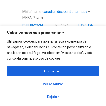
MhfaPharm:
canadian discount pharmacy
–
MHFA Pharm
ROBERTAWAME
24/11/2025
PERMALINK
Valorizamos sua privacidade
http://mhfapharm.com/#
best canadian
Utilizamos cookies para aprimorar sua experiência de
pharmacy online
navegação, exibir anúncios ou conteúdo personalizado e
RICHARDFRIME
24/11/2025
PERMALINK
analisar nosso tráfego. Ao clicar em “Aceitar todos”, você
concorda com nosso uso de cookies.
canada online pharmacy
https://mhfapharm.com/#
MhfaPharm
Aceitar tudo
RICHARDABETA
24/11/2025
PERMALINK
Personalizar
https://mhfapharm.xyz/#
MHFA Pharm
RICHARDFRIME
24/11/2025
PERMALINK
Rejeitar