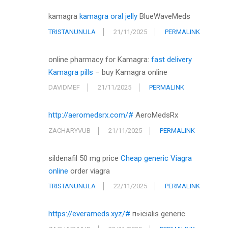
kamagra
kamagra oral jelly
BlueWaveMeds
TRISTANUNULA
21/11/2025
PERMALINK
online pharmacy for Kamagra:
fast delivery
Kamagra pills
– buy Kamagra online
DAVIDMEF
21/11/2025
PERMALINK
http://aeromedsrx.com/#
AeroMedsRx
ZACHARYVUB
21/11/2025
PERMALINK
sildenafil 50 mg price
Cheap generic Viagra
online
order viagra
TRISTANUNULA
22/11/2025
PERMALINK
https://everameds.xyz/#
п»їcialis generic