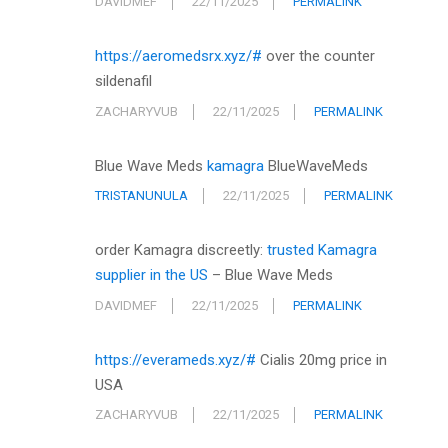
DAVIDMEF
22/11/2025
PERMALINK
https://aeromedsrx.xyz/#
over the counter
sildenafil
ZACHARYVUB
22/11/2025
PERMALINK
Blue Wave Meds
kamagra
BlueWaveMeds
TRISTANUNULA
22/11/2025
PERMALINK
order Kamagra discreetly:
trusted Kamagra
supplier in the US
– Blue Wave Meds
DAVIDMEF
22/11/2025
PERMALINK
https://everameds.xyz/#
Cialis 20mg price in
USA
ZACHARYVUB
22/11/2025
PERMALINK