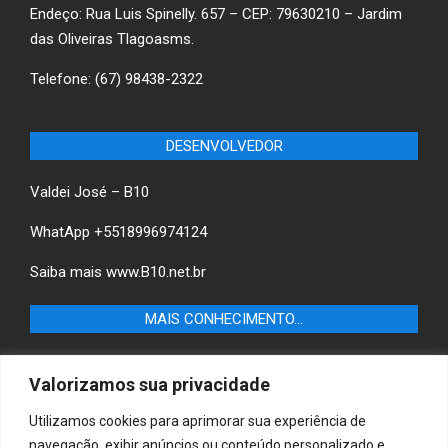
Endeço: Rua Luis Spinelly. 657 – CEP: 79630210 – Jardim
das Oliveiras Tlagoasms.
Telefone: (67) 98438-2322
DESENVOLVEDOR
Valdei José – B10
WhatApp +5518996974124
Saiba mais
www.B10.net.br
MAIS CONHECIMENTO…
Castilho+ -Fique por dentro das últimas notícias de
Valorizamos sua privacidade
Castilho-SP e descubra as melhores empresas e serviços
locais.
Utilizamos cookies para aprimorar sua experiência de
navegação, exibir anúncios ou conteúdo personalizado e