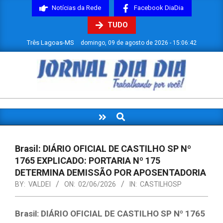
Skip
Notícias da Rede
Facebook DiaDia
to
TUDO
content
Três Lagoas-MS
domingo, 09 de agosto de 2026 - 15:06:43
JORNAL
DIADIA
Search
Primary
Navigation
Menu
Brasil: DIÁRIO OFICIAL DE CASTILHO SP Nº
1765 EXPLICADO: PORTARIA Nº 175
DETERMINA DEMISSÃO POR APOSENTADORIA
BY:
VALDEI
ON:
02/06/2026
IN:
CASTILHOSP
Brasil: DIÁRIO OFICIAL DE CASTILHO SP Nº 1765