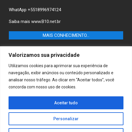
WhatApp +5518996974124
Saiba mais
www.B10.net.br
MAIS CONHECIMENTO…
Castilho+ -Fique por dentro das últimas notícias de
Valorizamos sua privacidade
Castilho-SP e descubra as melhores empresas e serviços
locais.
Utilizamos cookies para aprimorar sua experiência de
navegação, exibir anúncios ou conteúdo personalizado e
B10 Brasil – Informação e Poder
analisar nosso tráfego. Ao clicar em “Aceitar todos”, você
concorda com nosso uso de cookies.
MAIS CONHECIMENTO…
Casa & Jardim – Descubra as melhores dicas e
Aceitar tudo
inspirações para transformar sua casa e jardim em
ambientes acolhedores e funcionais.
Personalizar