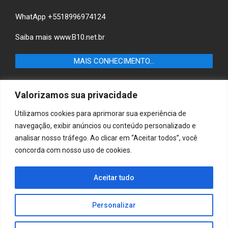
WhatApp +5518996974124
Saiba mais
www.B10.net.br
MAIS CONHECIMENTO…
Castilho+ -Fique por dentro das últimas notícias de
Valorizamos sua privacidade
Castilho-SP e descubra as melhores empresas e serviços
locais.
Utilizamos cookies para aprimorar sua experiência de
navegação, exibir anúncios ou conteúdo personalizado e
B10 Brasil – Informação e Poder
analisar nosso tráfego. Ao clicar em “Aceitar todos”, você
concorda com nosso uso de cookies.
MAIS CONHECIMENTO…
Casa & Jardim – Descubra as melhores dicas e
Aceitar tudo
inspirações para transformar sua casa e jardim em
ambientes acolhedores e funcionais.
Personalizar