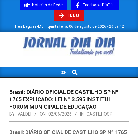
Skip
Notícias da Rede
Facebook DiaDia
to
TUDO
content
Três Lagoas-MS
quinta-feira, 06 de agosto de 2026 - 20:39:43
JORNAL
DIADIA
Search
Primary
Navigation
Menu
Brasil: DIÁRIO OFICIAL DE CASTILHO SP Nº
1765 EXPLICADO: LEI Nº 3.595 INSTITUI
FÓRUM MUNICIPAL DE EDUCAÇÃO
BY:
VALDEI
ON:
02/06/2026
IN:
CASTILHOSP
Brasil: DIÁRIO OFICIAL DE CASTILHO SP Nº 1765