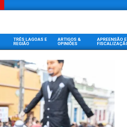
TRÊS LAGOAS E
ARTIGOS &
APREENSÃO E
REGIÃO
OPINIÕES
FISCALIZAÇÃ