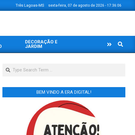
Três Lagoas-MS
sexta-feira, 07 de agosto de 2026 - 17:36:07
DECORAÇÃO E
Search
O
JARDIM
Search
BEM VINDO A ERA DIGITAL!