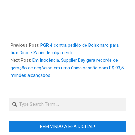
2025-
03-
Previous Post:
PGR é contra pedido de Bolsonaro para
15
tirar Dino e Zanin de julgamento
Next Post:
Em Inocência, Supplier Day gera recorde de
geração de negócios em uma única sessão com R$ 93,5
milhões alcançados
Search
BEM VINDO A ERA DIGITAL!