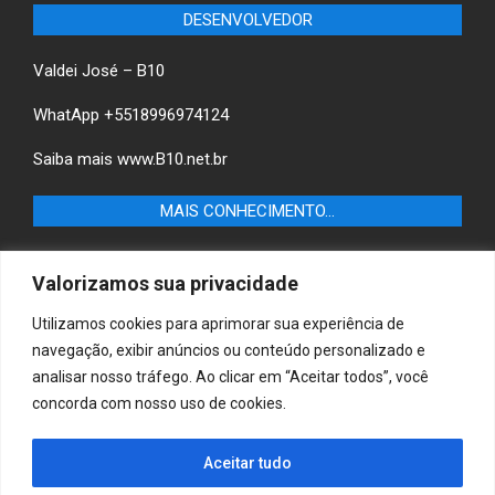
DESENVOLVEDOR
Valdei José – B10
WhatApp +5518996974124
Saiba mais
www.B10.net.br
MAIS CONHECIMENTO…
Castilho+ -Fique por dentro das últimas notícias de
Valorizamos sua privacidade
Castilho-SP e descubra as melhores empresas e serviços
locais.
Utilizamos cookies para aprimorar sua experiência de
navegação, exibir anúncios ou conteúdo personalizado e
B10 Brasil – Informação e Poder
analisar nosso tráfego. Ao clicar em “Aceitar todos”, você
concorda com nosso uso de cookies.
MAIS CONHECIMENTO…
Aceitar tudo
Casa & Jardim – Descubra as melhores dicas e
inspirações para transformar sua casa e jardim em