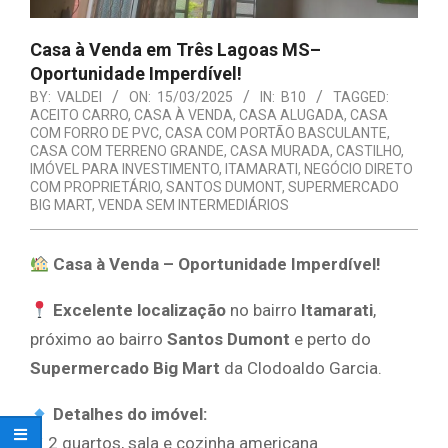
Casa à Venda em Três Lagoas MS–
Oportunidade Imperdível!
BY:
VALDEI
ON:
15/03/2025
IN:
B10
TAGGED:
ACEITO CARRO
,
CASA À VENDA
,
CASA ALUGADA
,
CASA
COM FORRO DE PVC
,
CASA COM PORTÃO BASCULANTE
,
CASA COM TERRENO GRANDE
,
CASA MURADA
,
CASTILHO
,
IMÓVEL PARA INVESTIMENTO
,
ITAMARATI
,
NEGÓCIO DIRETO
COM PROPRIETÁRIO
,
SANTOS DUMONT
,
SUPERMERCADO
BIG MART
,
VENDA SEM INTERMEDIÁRIOS
Casa à Venda – Oportunidade Imperdível!
Excelente localização
no bairro
Itamarati
,
próximo ao bairro
Santos Dumont
e perto do
Supermercado Big Mart
da Clodoaldo Garcia.
Detalhes do imóvel:
✔ 2 quartos, sala e cozinha americana