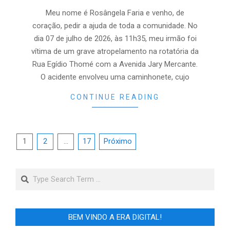
20
Meu nome é Rosângela Faria e venho, de
coração, pedir a ajuda de toda a comunidade. No
dia 07 de julho de 2026, às 11h35, meu irmão foi
vítima de um grave atropelamento na rotatória da
Rua Egídio Thomé com a Avenida Jary Mercante.
O acidente envolveu uma caminhonete, cujo
CONTINUE READING
Paginação
1
2
…
17
Próximo
de
posts
Search
BEM VINDO A ERA DIGITAL!