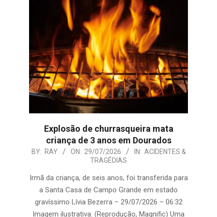
Explosão de churrasqueira mata
criança de 3 anos em Dourados
2026-
BY:
RAY
ON:
29/07/2026
IN:
ACIDENTES &
TRAGÉDIAS
07-
29
Irmã da criança, de seis anos, foi transferida para
a Santa Casa de Campo Grande em estado
gravíssimo Lívia Bezerra – 29/07/2026 – 06:32
Imagem ilustrativa. (Reprodução, Magnific) Uma