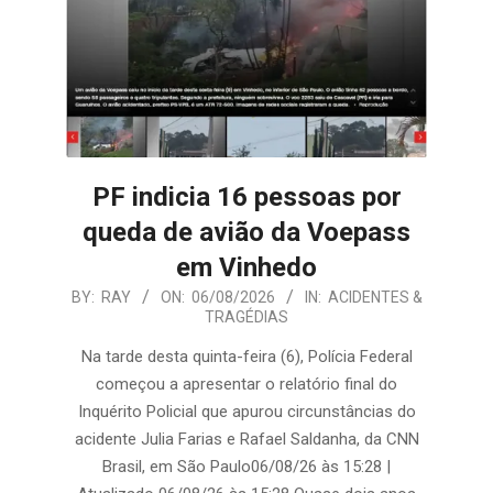
PF indicia 16 pessoas por
queda de avião da Voepass
em Vinhedo
2026-
BY:
RAY
ON:
06/08/2026
IN:
ACIDENTES &
TRAGÉDIAS
08-
06
Na tarde desta quinta-feira (6), Polícia Federal
começou a apresentar o relatório final do
Inquérito Policial que apurou circunstâncias do
acidente Julia Farias e Rafael Saldanha, da CNN
Brasil, em São Paulo06/08/26 às 15:28 |