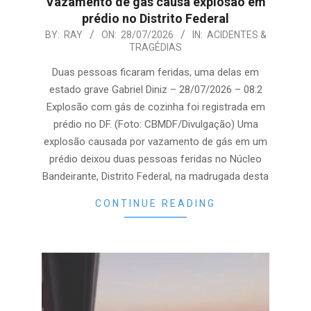
Vazamento de gás causa explosão em
prédio no Distrito Federal
2026-
BY:
RAY
ON:
28/07/2026
IN:
ACIDENTES &
TRAGÉDIAS
07-
28
Duas pessoas ficaram feridas, uma delas em
estado grave Gabriel Diniz – 28/07/2026 – 08:2
Explosão com gás de cozinha foi registrada em
prédio no DF. (Foto: CBMDF/Divulgação) Uma
explosão causada por vazamento de gás em um
prédio deixou duas pessoas feridas no Núcleo
Bandeirante, Distrito Federal, na madrugada desta
CONTINUE READING