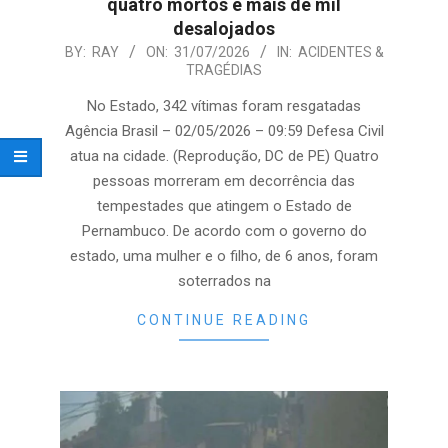
quatro mortos e mais de mil
desalojados
2026-
BY:
RAY
ON:
31/07/2026
IN:
ACIDENTES &
TRAGÉDIAS
07-
31
No Estado, 342 vítimas foram resgatadas
Agência Brasil – 02/05/2026 – 09:59 Defesa Civil
atua na cidade. (Reprodução, DC de PE) Quatro
pessoas morreram em decorrência das
tempestades que atingem o Estado de
Pernambuco. De acordo com o governo do
estado, uma mulher e o filho, de 6 anos, foram
soterrados na
CONTINUE READING