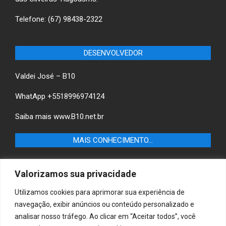
Telefone: (67) 98438-2322
DESENVOLVEDOR
Valdei José – B10
WhatApp +5518996974124
Saiba mais
www.B10.net.br
MAIS CONHECIMENTO…
Castilho+ -Fique por dentro das últimas notícias de
Valorizamos sua privacidade
Castilho-SP e descubra as melhores empresas e serviços
locais.
Utilizamos cookies para aprimorar sua experiência de
navegação, exibir anúncios ou conteúdo personalizado e
B10 Brasil – Informação e Poder
analisar nosso tráfego. Ao clicar em “Aceitar todos”, você