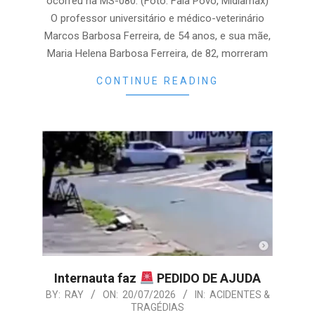
ocorreu na MS-080. (Foto: Fala Povo, Midiamax)
O professor universitário e médico-veterinário
Marcos Barbosa Ferreira, de 54 anos, e sua mãe,
Maria Helena Barbosa Ferreira, de 82, morreram
CONTINUE READING
Internauta faz
PEDIDO DE AJUDA
2026-
BY:
RAY
ON:
20/07/2026
IN:
ACIDENTES &
TRAGÉDIAS
07-