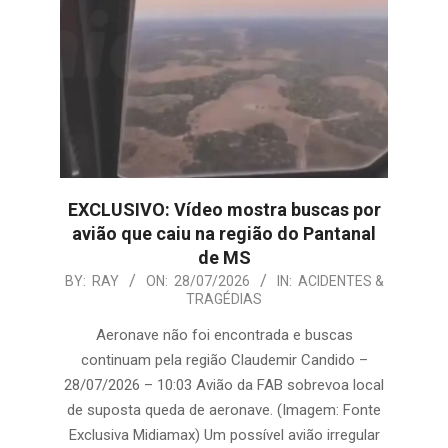
EXCLUSIVO: Vídeo mostra buscas por
avião que caiu na região do Pantanal
de MS
2026-
BY:
RAY
ON:
28/07/2026
IN:
ACIDENTES &
TRAGÉDIAS
07-
28
Aeronave não foi encontrada e buscas
continuam pela região Claudemir Candido –
28/07/2026 – 10:03 Avião da FAB sobrevoa local
de suposta queda de aeronave. (Imagem: Fonte
Exclusiva Midiamax) Um possível avião irregular