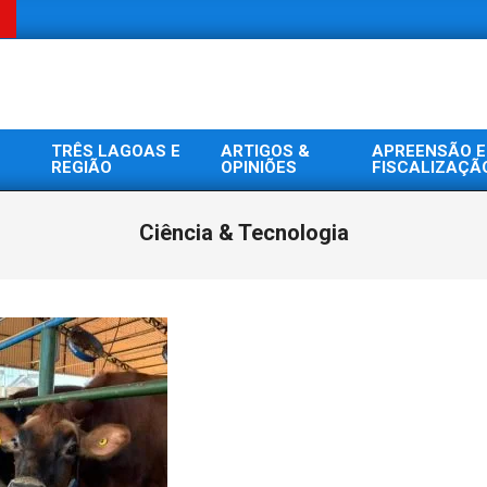
TRÊS LAGOAS E
ARTIGOS &
APREENSÃO E
REGIÃO
OPINIÕES
FISCALIZAÇÃ
Ciência & Tecnologia