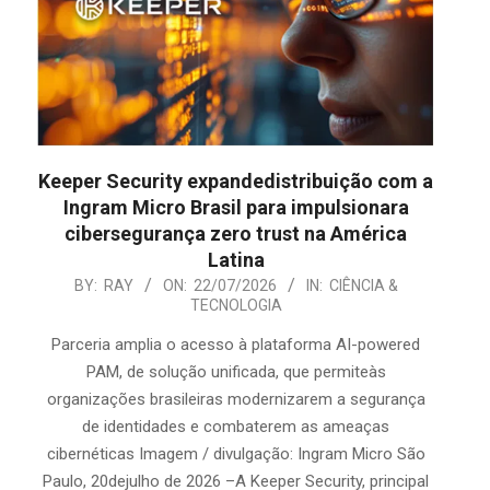
Keeper Security expandedistribuição com a
Ingram Micro Brasil para impulsionara
cibersegurança zero trust na América
Latina
2026-
BY:
RAY
ON:
22/07/2026
IN:
CIÊNCIA &
TECNOLOGIA
07-
22
Parceria amplia o acesso à plataforma AI-powered
PAM, de solução unificada, que permiteàs
organizações brasileiras modernizarem a segurança
de identidades e combaterem as ameaças
cibernéticas Imagem / divulgação: Ingram Micro São
Paulo, 20dejulho de 2026 –A Keeper Security, principal