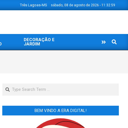
Três Lagoas-MS
sábado, 08 de agosto de 2026 - 11:33:00
DECORAÇÃO E
Search
O
JARDIM
Search
BEM VINDO A ERA DIGITAL!