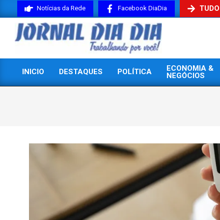
Skip
TUDO
Notícias da Rede
Facebook DiaDia
to
content
JORNAL
ECONOMIA &
INICIO
DESTAQUES
POLÍTICA
DIADIA
NEGÓCIOS
Primary
Navigation
Menu