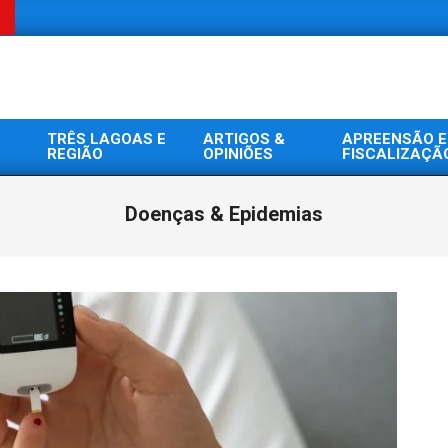
TRÊS LAGOAS E
ARTIGOS &
APREENSÃO E
REGIÃO
OPINIÕES
FISCALIZAÇÃ
Doenças & Epidemias