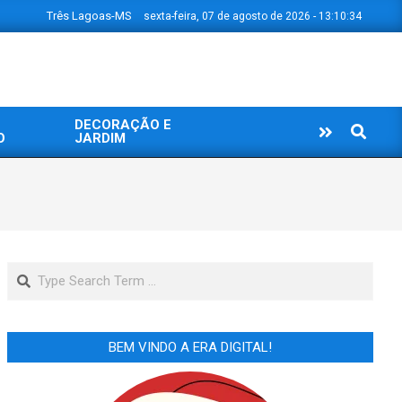
Três Lagoas-MS
sexta-feira, 07 de agosto de 2026 - 13:10:35
DECORAÇÃO E
Search
O
JARDIM
Search
BEM VINDO A ERA DIGITAL!