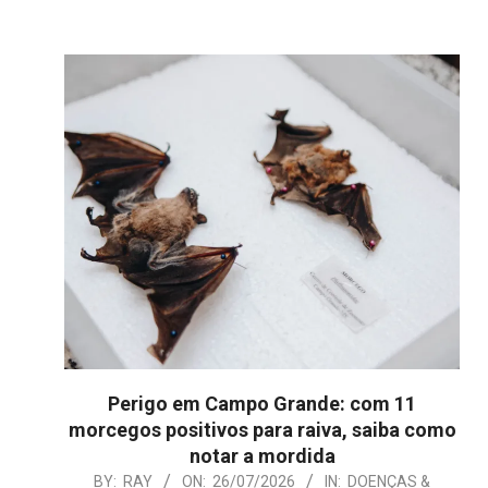
Perigo em Campo Grande: com 11
morcegos positivos para raiva, saiba como
notar a mordida
2026-
BY:
RAY
ON:
26/07/2026
IN:
DOENÇAS &