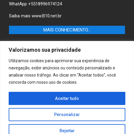
WhatApp +5518996974124
Saiba mais
www.B10.net.br
MAIS CONHECIMENTO…
Castilho+ -Fique por dentro das últimas notícias de
Valorizamos sua privacidade
Castilho-SP e descubra as melhores empresas e serviços
locais.
Utilizamos cookies para aprimorar sua experiência de
navegação, exibir anúncios ou conteúdo personalizado e
B10 Brasil – Informação e Poder
analisar nosso tráfego. Ao clicar em “Aceitar todos”, você
concorda com nosso uso de cookies.
MAIS CONHECIMENTO…
Casa & Jardim – Descubra as melhores dicas e
Aceitar tudo
inspirações para transformar sua casa e jardim em
ambientes acolhedores e funcionais.
Personalizar
Rejeitar
Copyright © 2025 Jornaldiadia. Todos os direitos reservados.