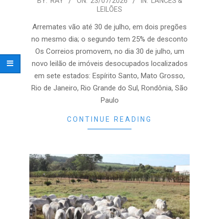
2026-
BY:
RAY
ON:
23/07/2026
IN:
LANCES &
LEILÕES
07-
23
Arremates vão até 30 de julho, em dois pregões
no mesmo dia; o segundo tem 25% de desconto
Os Correios promovem, no dia 30 de julho, um
novo leilão de imóveis desocupados localizados
em sete estados: Espírito Santo, Mato Grosso,
Rio de Janeiro, Rio Grande do Sul, Rondônia, São
Paulo
CONTINUE READING