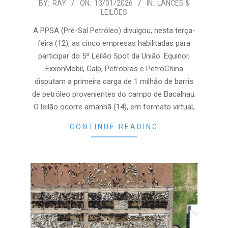
2026-
BY:
RAY
ON:
13/01/2026
IN:
LANCES &
LEILÕES
01-
13
A PPSA (Pré-Sal Petróleo) divulgou, nesta terça-
feira (12), as cinco empresas habilitadas para
participar do 5º Leilão Spot da União. Equinor,
ExxonMobil, Galp, Petrobras e PetroChina
disputam a primeira carga de 1 milhão de barris
de petróleo provenientes do campo de Bacalhau.
O leilão ocorre amanhã (14), em formato virtual,
CONTINUE READING