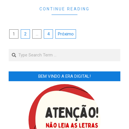
CONTINUE READING
Paginação
1
2
…
4
Próximo
de
posts
Search
BEM VINDO A ERA DIGITAL!