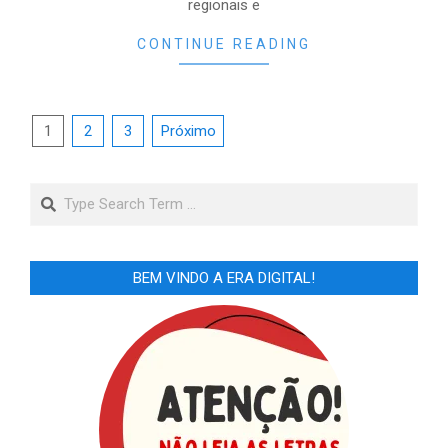
regionais e
CONTINUE READING
Paginação
1
2
3
Próximo
de
posts
Search
BEM VINDO A ERA DIGITAL!