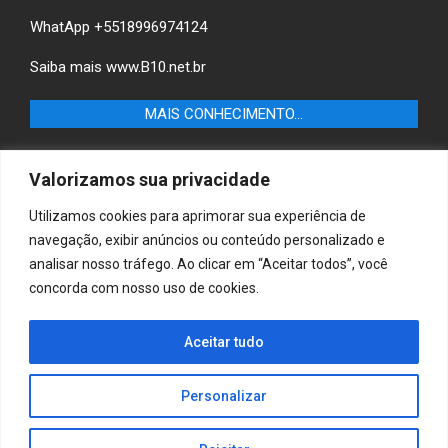
WhatApp +5518996974124
Saiba mais
www.B10.net.br
MAIS CONHECIMENTO…
Castilho+ -Fique por dentro das últimas notícias de
Valorizamos sua privacidade
Castilho-SP e descubra as melhores empresas e serviços
locais.
Utilizamos cookies para aprimorar sua experiência de
navegação, exibir anúncios ou conteúdo personalizado e
B10 Brasil – Informação e Poder
analisar nosso tráfego. Ao clicar em “Aceitar todos”, você
concorda com nosso uso de cookies.
MAIS CONHECIMENTO…
Aceitar tudo
Casa & Jardim – Descubra as melhores dicas e
inspirações para transformar sua casa e jardim em
ambientes acolhedores e funcionais.
Personalizar