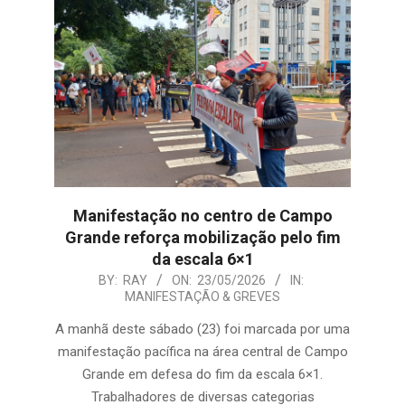
Manifestação no centro de Campo
Grande reforça mobilização pelo fim
da escala 6×1
2026-
BY:
RAY
ON:
23/05/2026
IN:
MANIFESTAÇÃO & GREVES
05-
23
A manhã deste sábado (23) foi marcada por uma
manifestação pacífica na área central de Campo
Grande em defesa do fim da escala 6×1.
Trabalhadores de diversas categorias