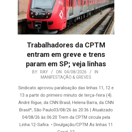
Trabalhadores da CPTM
entram em greve e trens
param em SP; veja linhas
2026-
BY:
RAY
ON:
04/08/2026
IN:
MANIFESTAÇÃO & GREVES
08-
04
Sindicato aprovou paralisação das linhas 11, 12 e
13 a partir do primeiro minuto de terça-feira (4).
André Rigue, da CNN Brasil, Helena Barra, da CNN
Brasil*, São Paulo03/08/26 às 20:36 | Atualizado
04/08/26 às 06:20 Trem da CPTM circula pela
Linha 12-Safira • Divulgação/CPTM As linhas 11
Coral, 12