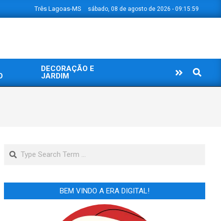
Três Lagoas-MS
sábado, 08 de agosto de 2026 - 09:16:00
DECORAÇÃO E
Search
O
JARDIM
Search
BEM VINDO A ERA DIGITAL!