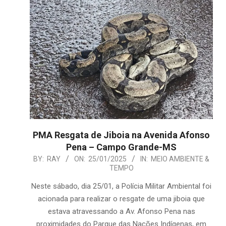
PMA Resgata de Jiboia na Avenida Afonso
Pena – Campo Grande-MS
2025-
BY:
RAY
ON:
25/01/2025
IN:
MEIO AMBIENTE &
TEMPO
01-
25
Neste sábado, dia 25/01, a Polícia Militar Ambiental foi
acionada para realizar o resgate de uma jiboia que
estava atravessando a Av. Afonso Pena nas
proximidades do Parque das Nações Indígenas, em