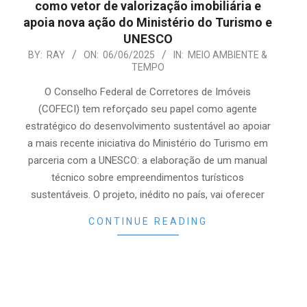
como vetor de valorização imobiliária e
apoia nova ação do Ministério do Turismo e
UNESCO
2025-
BY:
RAY
ON:
06/06/2025
IN:
MEIO AMBIENTE &
TEMPO
06-
06
O Conselho Federal de Corretores de Imóveis
(COFECI) tem reforçado seu papel como agente
estratégico do desenvolvimento sustentável ao apoiar
a mais recente iniciativa do Ministério do Turismo em
parceria com a UNESCO: a elaboração de um manual
técnico sobre empreendimentos turísticos
sustentáveis. O projeto, inédito no país, vai oferecer
CONTINUE READING