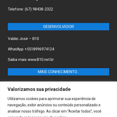
Telefone: (67) 98438-2322
DESENVOLVEDOR
Valdei José – B10
WhatApp +5518996974124
Saiba mais
www.B10.net.br
MAIS CONHECIMENTO…
Castilho+ -Fique por dentro das últimas notícias de
Valorizamos sua privacidade
Castilho-SP e descubra as melhores empresas e serviços
locais.
Utilizamos cookies para aprimorar sua experiência de
navegação, exibir anúncios ou conteúdo personalizado e
B10 Brasil – Informação e Poder
analisar nosso tráfego. Ao clicar em “Aceitar todos”, você