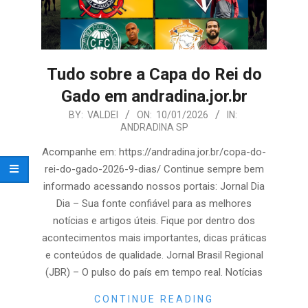
Tudo sobre a Capa do Rei do
Gado em andradina.jor.br
2026-
BY:
VALDEI
ON:
10/01/2026
IN:
ANDRADINA SP
01-
10
Acompanhe em: https://andradina.jor.br/copa-do-
rei-do-gado-2026-9-dias/ Continue sempre bem
informado acessando nossos portais: Jornal Dia
Dia – Sua fonte confiável para as melhores
notícias e artigos úteis. Fique por dentro dos
acontecimentos mais importantes, dicas práticas
e conteúdos de qualidade. Jornal Brasil Regional
(JBR) – O pulso do país em tempo real. Notícias
CONTINUE READING