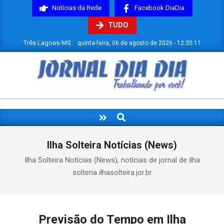
Skip
Notícias da Rede
Facebook DiaDia
to
TUDO
content
Três Lagoas-MS
quinta-feira, 06 de agosto de 2026 - 12:30:11
JORNAL
DIADIA
Search
Primary
Navigation
Menu
Ilha Solteira Notícias (News)
Ilha Solteira Notícias (News), notícias de jornal de ilha
solteria ilhasolteira.jor.br
Previsão do Tempo em Ilha