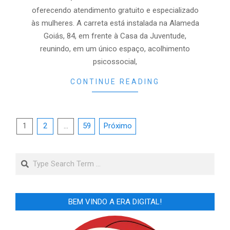
oferecendo atendimento gratuito e especializado
às mulheres. A carreta está instalada na Alameda
Goiás, 84, em frente à Casa da Juventude,
reunindo, em um único espaço, acolhimento
psicossocial,
CONTINUE READING
Paginação
1
2
…
59
Próximo
de
posts
Search
BEM VINDO A ERA DIGITAL!