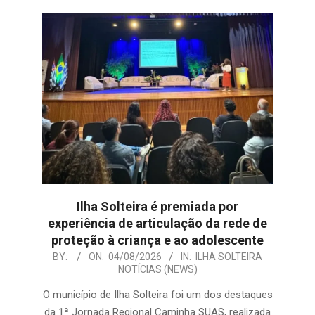
Ilha Solteira é premiada por
experiência de articulação da rede de
proteção à criança e ao adolescente
2026-
BY:
ON:
04/08/2026
IN:
ILHA SOLTEIRA
NOTÍCIAS (NEWS)
08-
04
O município de Ilha Solteira foi um dos destaques
da 1ª Jornada Regional Caminha SUAS, realizada