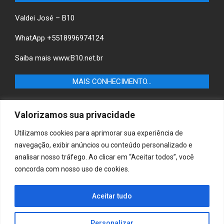
Valdei José – B10
WhatApp +5518996974124
Saiba mais
www.B10.net.br
MAIS CONHECIMENTO…
Castilho+ -Fique por dentro das últimas notícias de
Valorizamos sua privacidade
Castilho-SP e descubra as melhores empresas e serviços
locais.
Utilizamos cookies para aprimorar sua experiência de
navegação, exibir anúncios ou conteúdo personalizado e
B10 Brasil – Informação e Poder
analisar nosso tráfego. Ao clicar em “Aceitar todos”, você
concorda com nosso uso de cookies.
MAIS CONHECIMENTO…
Casa & Jardim – Descubra as melhores dicas e
Aceitar tudo
inspirações para transformar sua casa e jardim em
ambientes acolhedores e funcionais.
Personalizar