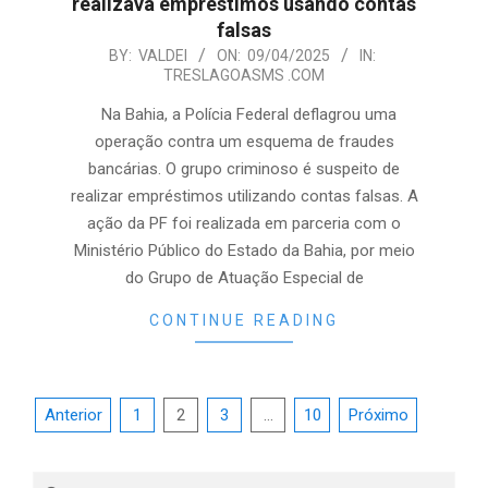
realizava empréstimos usando contas
falsas
2025-
BY:
VALDEI
ON:
09/04/2025
IN:
TRESLAGOASMS .COM
04-
09
Na Bahia, a Polícia Federal deflagrou uma
operação contra um esquema de fraudes
bancárias. O grupo criminoso é suspeito de
realizar empréstimos utilizando contas falsas. A
ação da PF foi realizada em parceria com o
Ministério Público do Estado da Bahia, por meio
do Grupo de Atuação Especial de
CONTINUE READING
Paginação
Anterior
1
2
3
…
10
Próximo
de
posts
Search