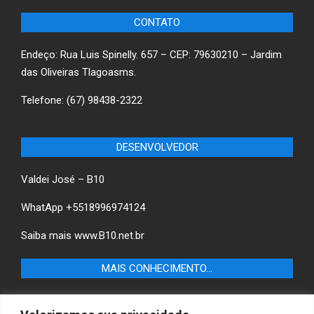
CONTATO
Endeço: Rua Luis Spinelly. 657 – CEP: 79630210 – Jardim
das Oliveiras Tlagoasms.
Telefone: (67) 98438-2322
DESENVOLVEDOR
Valdei José – B10
WhatApp +5518996974124
Saiba mais
www.B10.net.br
MAIS CONHECIMENTO…
Castilho+ -Fique por dentro das últimas notícias de