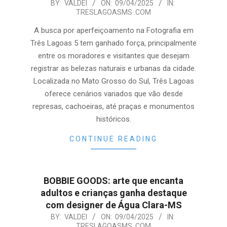
2025-
BY:
VALDEI
ON:
09/04/2025
IN:
TRESLAGOASMS .COM
04-
09
A busca por aperfeiçoamento na Fotografia em
Três Lagoas 5 tem ganhado força, principalmente
entre os moradores e visitantes que desejam
registrar as belezas naturais e urbanas da cidade.
Localizada no Mato Grosso do Sul, Três Lagoas
oferece cenários variados que vão desde
represas, cachoeiras, até praças e monumentos
históricos.
CONTINUE READING
BOBBIE GOODS: arte que encanta
adultos e crianças ganha destaque
com designer de Água Clara-MS
2025-
BY:
VALDEI
ON:
09/04/2025
IN:
TRESLAGOASMS .COM