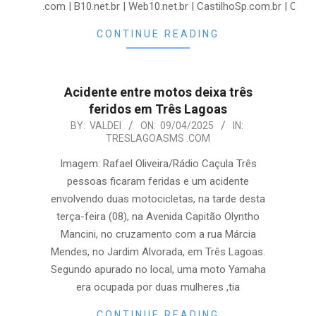
.com | B10.net.br | Web10.net.br | CastilhoSp.com.br | Casa
CONTINUE READING
Acidente entre motos deixa três
feridos em Três Lagoas
2025-
BY:
VALDEI
ON:
09/04/2025
IN:
TRESLAGOASMS .COM
04-
09
Imagem: Rafael Oliveira/Rádio Caçula Três
pessoas ficaram feridas e um acidente
envolvendo duas motocicletas, na tarde desta
terça-feira (08), na Avenida Capitão Olyntho
Mancini, no cruzamento com a rua Márcia
Mendes, no Jardim Alvorada, em Três Lagoas.
Segundo apurado no local, uma moto Yamaha
era ocupada por duas mulheres ,tia
CONTINUE READING