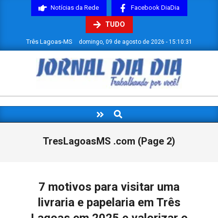
Skip
Notícias da Rede
Facebook DiaDia
to
TUDO
content
Três Lagoas-MS
domingo, 09 de agosto de 2026 - 15:10:32
JORNAL
DIADIA
Search
Primary
Navigation
Menu
TresLagoasMS .com
(Page 2)
7 motivos para visitar uma
livraria e papelaria em Três