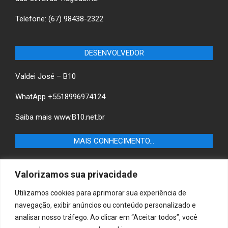
Telefone: (67) 98438-2322
DESENVOLVEDOR
Valdei José – B10
WhatApp +5518996974124
Saiba mais
www.B10.net.br
MAIS CONHECIMENTO…
Castilho+ -Fique por dentro das últimas notícias de
Valorizamos sua privacidade
Castilho-SP e descubra as melhores empresas e serviços
locais.
Utilizamos cookies para aprimorar sua experiência de
navegação, exibir anúncios ou conteúdo personalizado e
B10 Brasil – Informação e Poder
analisar nosso tráfego. Ao clicar em “Aceitar todos”, você