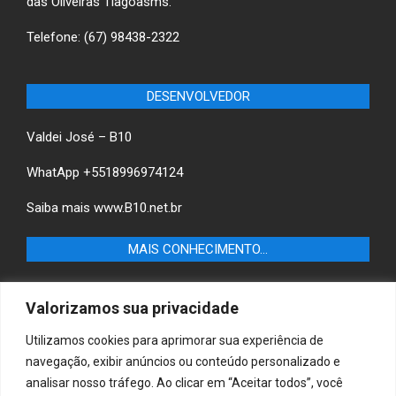
das Oliveiras Tlagoasms.
Telefone: (67) 98438-2322
DESENVOLVEDOR
Valdei José – B10
WhatApp +5518996974124
Saiba mais
www.B10.net.br
MAIS CONHECIMENTO…
Castilho+ -Fique por dentro das últimas notícias de
Valorizamos sua privacidade
Castilho-SP e descubra as melhores empresas e serviços
locais.
Utilizamos cookies para aprimorar sua experiência de
navegação, exibir anúncios ou conteúdo personalizado e
B10 Brasil – Informação e Poder
analisar nosso tráfego. Ao clicar em “Aceitar todos”, você