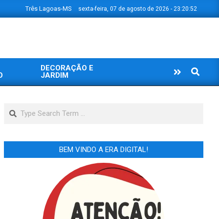
Três Lagoas-MS
sexta-feira, 07 de agosto de 2026 - 23:20:53
DECORAÇÃO E
Search
O
JARDIM
Search
BEM VINDO A ERA DIGITAL!