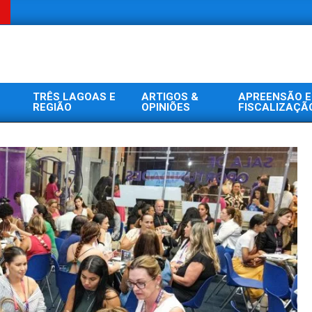
TRÊS LAGOAS E
ARTIGOS &
APREENSÃO E
REGIÃO
OPINIÕES
FISCALIZAÇÃ