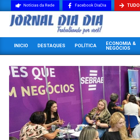
Skip
TUDO
Notícias da Rede
Facebook DiaDia
to
content
JORNAL
ECONOMIA &
INICIO
DESTAQUES
POLÍTICA
DIADIA
NEGÓCIOS
Primary
Navigation
Menu