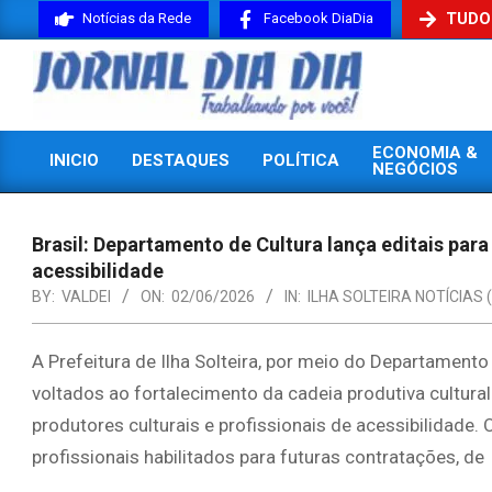
Skip
TUDO
Notícias da Rede
Facebook DiaDia
to
content
JORNAL
ECONOMIA &
INICIO
DESTAQUES
POLÍTICA
DIADIA
NEGÓCIOS
Primary
Navigation
Menu
Brasil: Departamento de Cultura lança editais para 
acessibilidade
BY:
VALDEI
ON:
02/06/2026
IN:
ILHA SOLTEIRA NOTÍCIAS 
A Prefeitura de Ilha Solteira, por meio do Departamento
voltados ao fortalecimento da cadeia produtiva cultural
produtores culturais e profissionais de acessibilidade
profissionais habilitados para futuras contratações, de