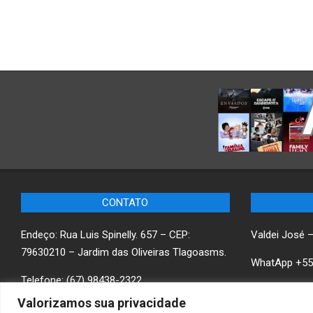
CONTATO
Endeço: Rua Luis Spinelly. 657 – CEP:
Valdei José 
79630210 – Jardim das Oliveiras Tlagoasms.
WhatApp +55
Telefone: (67) 98438-2322
Saiba mais
w
Valorizamos sua privacidade