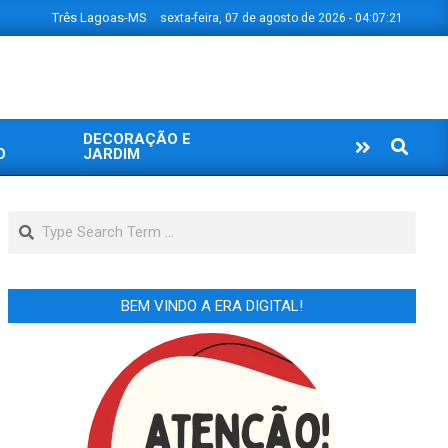
Três Lagoas-MS
sexta-feira, 07 de agosto de 2026 - 04:07:21
DECORAÇÃO E
Search
O
JARDIM
Search
BEM VINDO A ERA DIGITAL!