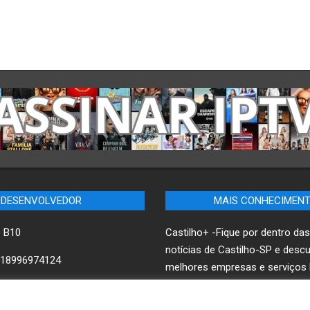
DESENVOLVEDOR
MAIS CONHECIMEN
– B10
Castilho+ -Fique por dentro das
notícias de Castilho-SP e desc
18996974124
melhores empresas e serviços l
ww.B10.net.br
B10 Brasil – Informação e Pode