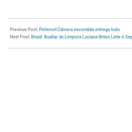
2026-
06-
Previous Post:
Pinterest:Câmera escondida entrega tudo
02
Next Post:
Brasil: Auxiliar de Limpeza Luciana Brites Leite é