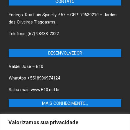
CONTATO
Endeço: Rua Luis Spinelly. 657 – CEP: 79630210 – Jardim
das Oliveiras Tlagoasms.
Telefone: (67) 98438-2322
DESENVOLVEDOR
Valdei José – B10
WhatApp +5518996974124
Saiba mais
www.B10.net.br
MAIS CONHECIMENTO…
Castilho+ -Fique por dentro das últimas notícias de
Valorizamos sua privacidade
Castilho-SP e descubra as melhores empresas e serviços