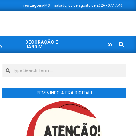
Três Lagoas-MS
sábado, 08 de agosto de 2026 - 07:17:41
DECORAÇÃO E
Search
O
JARDIM
Search
BEM VINDO A ERA DIGITAL!