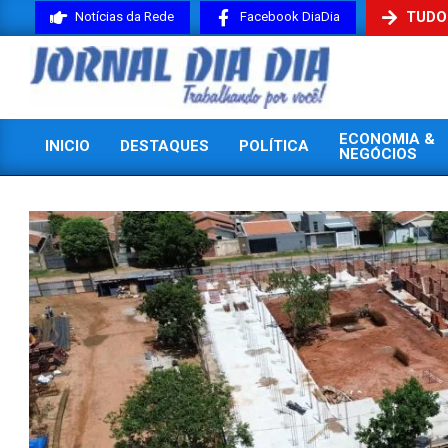
Skip
TUDO
Notícias da Rede
Facebook DiaDia
to
content
JORNAL
ECONOMIA &
INICIO
DESTAQUES
POLÍTICA
DIADIA
NEGÓCIOS
Primary
Navigation
Menu