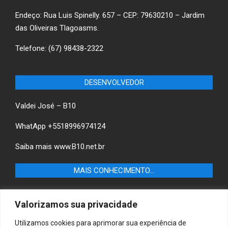
Endeço: Rua Luis Spinelly. 657 – CEP: 79630210 – Jardim
das Oliveiras Tlagoasms.
Telefone: (67) 98438-2322
DESENVOLVEDOR
Valdei José – B10
WhatApp +5518996974124
Saiba mais
www.B10.net.br
MAIS CONHECIMENTO…
Castilho+ -Fique por dentro das últimas notícias de
Valorizamos sua privacidade
Castilho-SP e descubra as melhores empresas e serviços
locais.
Utilizamos cookies para aprimorar sua experiência de