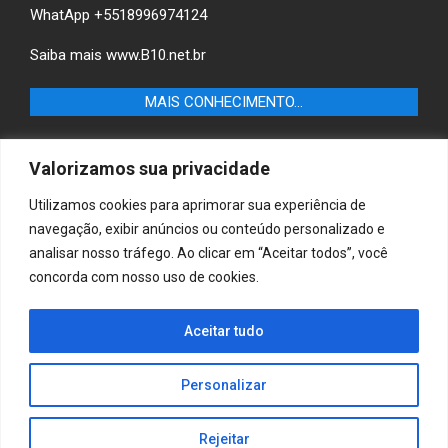
WhatApp +5518996974124
Saiba mais
www.B10.net.br
MAIS CONHECIMENTO…
Castilho+ -Fique por dentro das últimas notícias de
Valorizamos sua privacidade
Castilho-SP e descubra as melhores empresas e serviços
locais.
Utilizamos cookies para aprimorar sua experiência de
navegação, exibir anúncios ou conteúdo personalizado e
B10 Brasil – Informação e Poder
analisar nosso tráfego. Ao clicar em “Aceitar todos”, você
concorda com nosso uso de cookies.
MAIS CONHECIMENTO…
Casa & Jardim – Descubra as melhores dicas e
Aceitar tudo
inspirações para transformar sua casa e jardim em
ambientes acolhedores e funcionais.
Personalizar
Rejeitar
Copyright © 2025 Jornaldiadia. Todos os direitos reservados.