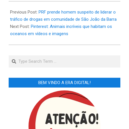
2025-
10-
Previous Post:
PRF prende homem suspeito de liderar o
14
tráfico de drogas em comunidade de São João da Barra
Next Post:
Pinterest: Animais incríveis que habitam os
oceanos em vídeos e imagens
Search
BEM VINDO A ERA DIGITAL!