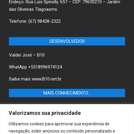
Endeço: Rua Luis Spinelly. 657 – CEP: 79630210 – Jardim
das Oliveiras Tlagoasms.
Telefone: (67) 98438-2322
DESENVOLVEDOR
Valdei José – B10
WhatApp +5518996974124
Saiba mais
www.B10.net.br
MAIS CONHECIMENTO…
Castilho+ -Fique por dentro das últimas notícias de
Valorizamos sua privacidade
Castilho-SP e descubra as melhores empresas e serviços
locais.
Utilizamos cookies para aprimorar sua experiência de
navegação, exibir anúncios ou conteúdo personalizado e
B10 Brasil – Informação e Poder