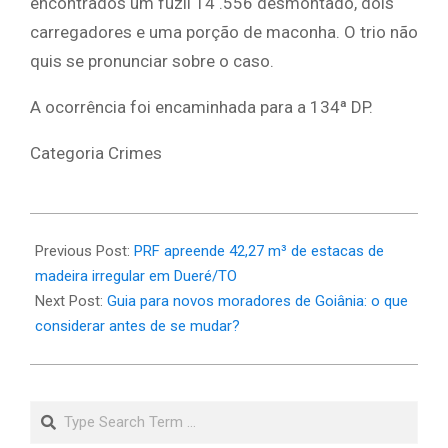
encontrados um fuzil T4 .556 desmontado, dois
carregadores e uma porção de maconha. O trio não
quis se pronunciar sobre o caso.
A ocorrência foi encaminhada para a 134ª DP.
Categoria Crimes
2025-
10-
Previous Post:
PRF apreende 42,27 m³ de estacas de
14
madeira irregular em Dueré/TO
Next Post:
Guia para novos moradores de Goiânia: o que
considerar antes de se mudar?
Search