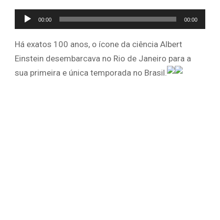
Tocador
00:00
00:00
de
áudio
Há exatos 100 anos, o ícone da ciência Albert
Einstein desembarcava no Rio de Janeiro para a
sua primeira e única temporada no Brasil.