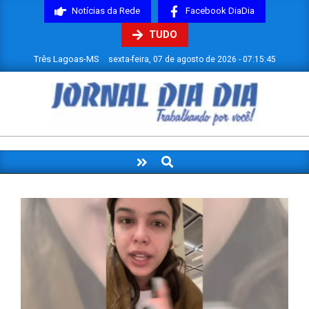
Skip
Notícias da Rede
Facebook DiaDia
to
TUDO
content
Três Lagoas-MS
sexta-feira, 07 de agosto de 2026 - 07:15:45
JORNAL
DIADIA
Search
Primary
Navigation
Menu