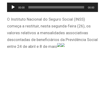
Tocador
00:00
00:00
de
áudio
O Instituto Nacional do Seguro Social (INSS)
começa a restituir, nesta segunda-feira (26), os
valores relativos a mensalidades associativas
descontadas de beneficiários da Previdência Social
entre 24 de abril e 8 de maio