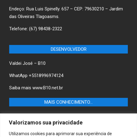
Endeço: Rua Luis Spinelly. 657 – CEP: 79630210 – Jardim
das Oliveiras Tlagoasms.
Telefone: (67) 98438-2322
DESENVOLVEDOR
Valdei José – B10
WhatApp +5518996974124
Saiba mais
www.B10.net.br
MAIS CONHECIMENTO…
Castilho+ -Fique por dentro das últimas notícias de
Valorizamos sua privacidade
Castilho-SP e descubra as melhores empresas e serviços
locais.
Utilizamos cookies para aprimorar sua experiência de