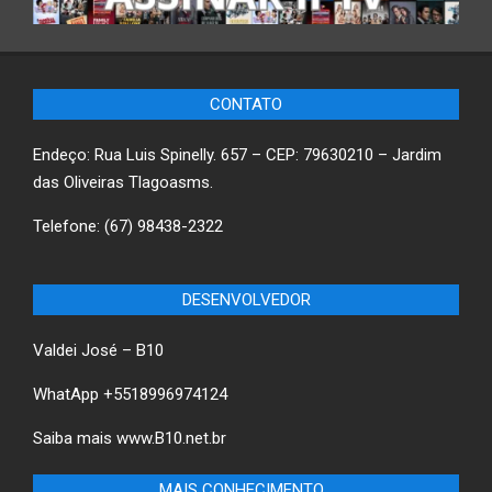
CONTATO
Endeço: Rua Luis Spinelly. 657 – CEP: 79630210 – Jardim
das Oliveiras Tlagoasms.
Telefone: (67) 98438-2322
DESENVOLVEDOR
Valdei José – B10
WhatApp +5518996974124
Saiba mais
www.B10.net.br
MAIS CONHECIMENTO…