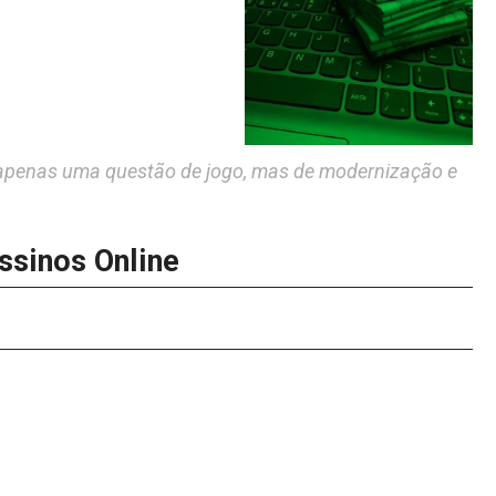
 é apenas uma questão de jogo, mas de modernização e
ssinos Online