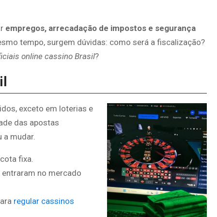
ar
empregos, arrecadação de impostos e segurança
mesmo tempo, surgem dúvidas: como será a fiscalização?
ficiais online cassino Brasil
?
il
idos, exceto em loterias e
dade das apostas
u a mudar.
ota fixa.
s entraram no mercado
para
regular cassinos