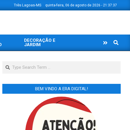
Três Lagoas-MS
quinta-feira, 06 de agosto de 2026 - 21:37:38
DECORAÇÃO E
Search
O
JARDIM
Search
BEM VINDO A ERA DIGITAL!