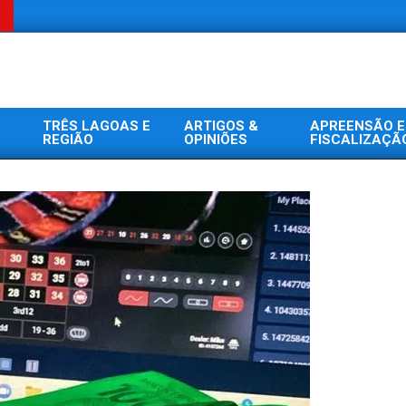
TRÊS LAGOAS E
ARTIGOS &
APREENSÃO E
REGIÃO
OPINIÕES
FISCALIZAÇÃ