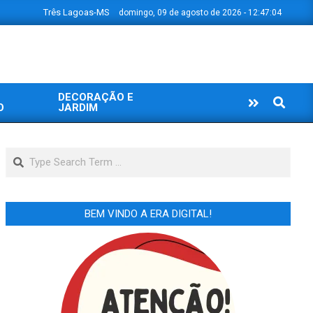
Três Lagoas-MS
domingo, 09 de agosto de 2026 - 12:47:05
DECORAÇÃO E
Search
O
JARDIM
Search
BEM VINDO A ERA DIGITAL!