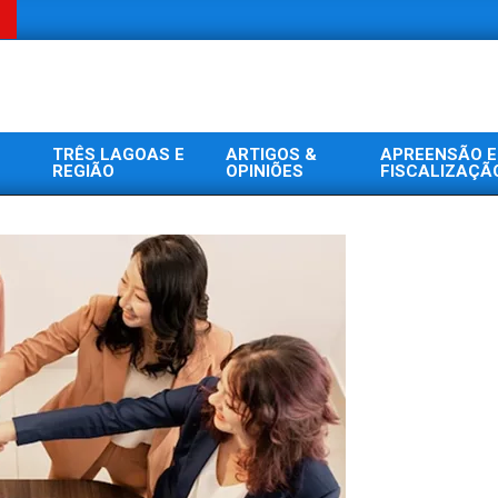
TRÊS LAGOAS E
ARTIGOS &
APREENSÃO E
REGIÃO
OPINIÕES
FISCALIZAÇÃ