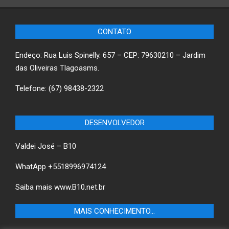
CONTATO
Endeço: Rua Luis Spinelly. 657 – CEP: 79630210 – Jardim
das Oliveiras Tlagoasms.
Telefone: (67) 98438-2322
DESENVOLVEDOR
Valdei José – B10
WhatApp +5518996974124
Saiba mais
www.B10.net.br
MAIS CONHECIMENTO…