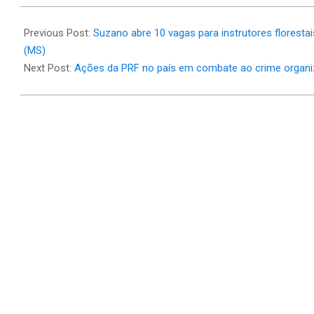
2026-
07-
Previous Post:
Suzano abre 10 vagas para instrutores floresta
08
(MS)
Next Post:
Ações da PRF no país em combate ao crime organiz