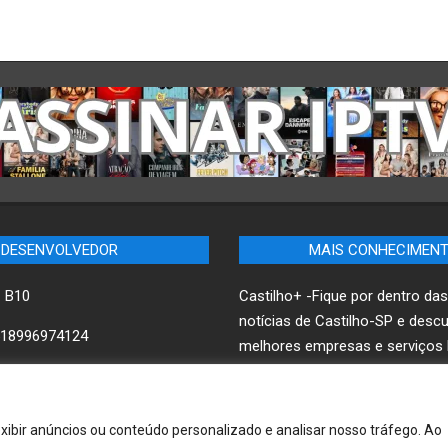
DESENVOLVEDOR
MAIS CONHECIMEN
– B10
Castilho+ -Fique por dentro das
notícias de Castilho-SP e desc
18996974124
melhores empresas e serviços l
ww.B10.net.br
B10 Brasil – Informação e Pode
xibir anúncios ou conteúdo personalizado e analisar nosso tráfego. Ao