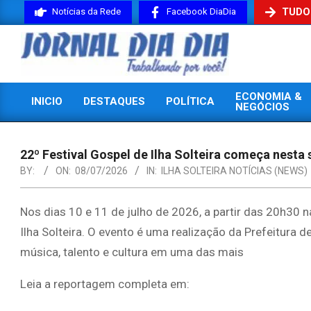
Skip
TUDO
Notícias da Rede
Facebook DiaDia
to
content
JORNAL
ECONOMIA &
INICIO
DESTAQUES
POLÍTICA
DIADIA
NEGÓCIOS
Primary
Navigation
Menu
22º Festival Gospel de Ilha Solteira começa nesta 
BY:
ON:
08/07/2026
IN:
ILHA SOLTEIRA NOTÍCIAS (NEWS)
Nos dias 10 e 11 de julho de 2026, a partir das 20h30 n
Ilha Solteira. O evento é uma realização da Prefeitura d
música, talento e cultura em uma das mais
Leia a reportagem completa em: