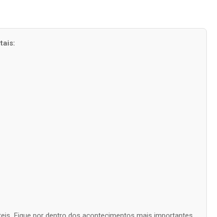
ais:
úteis. Fique por dentro dos acontecimentos mais importantes,