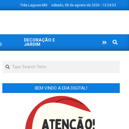
Três Lagoas-MS
sábado, 08 de agosto de 2026 - 13:24:53
DECORAÇÃO E
Search
O
JARDIM
Search
BEM VINDO A ERA DIGITAL!