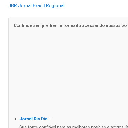
JBR Jornal Brasil Regional
Continue sempre bem informado acessando nossos port
Jornal Dia Dia
–
Sua fonte confiável para as melhores notícias e artigos 