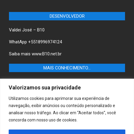
DESENVOLVEDOR
Valdei José – B10
WhatApp +5518996974124
Saiba mais
www.B10.net.br
MAIS CONHECIMENTO…
Castilho+ -Fique por dentro das últimas notícias de
Valorizamos sua privacidade
Castilho-SP e descubra as melhores empresas e serviços
locais.
Utilizamos cookies para aprimorar sua experiência de
navegação, exibir anúncios ou conteúdo personalizado e
B10 Brasil – Informação e Poder
analisar nosso tráfego. Ao clicar em “Aceitar todos”, você
concorda com nosso uso de cookies.
MAIS CONHECIMENTO…