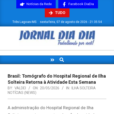
Skip
Notícias da Rede
Facebook DiaDia
to
TUDO
content
Três Lagoas-MS
sexta-feira, 07 de agosto de 2026 - 21:35:55
JORNAL
DIADIA
Search
Primary
Navigation
Menu
Brasil: Tomógrafo do Hospital Regional de Ilha
Solteira Retorna à Atividade Esta Semana
BY:
VALDEI
ON:
20/05/2026
IN:
ILHA SOLTEIRA
NOTÍCIAS (NEWS)
A administração do Hospital Regional de Ilha