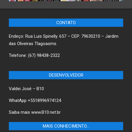
CONTATO
Endeço: Rua Luis Spinelly. 657 – CEP: 79630210 – Jardim
das Oliveiras Tlagoasms.
Telefone: (67) 98438-2322
DESENVOLVEDOR
Valdei José – B10
WhatApp +5518996974124
Saiba mais
www.B10.net.br
MAIS CONHECIMENTO…