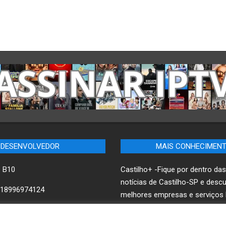
DESENVOLVEDOR
MAIS CONHECIMEN
– B10
Castilho+ -Fique por dentro das
notícias de Castilho-SP e desc
18996974124
melhores empresas e serviços l
ww.B10.net.br
B10 Brasil – Informação e Pode