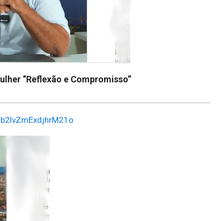
Mulher “Reflexão e Compromisso”
h=b2lvZmExdjhrM21o