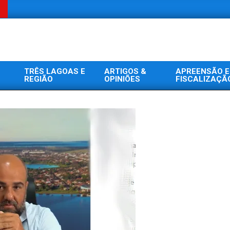
TRÊS LAGOAS E
ARTIGOS &
APREENSÃO E
REGIÃO
OPINIÕES
FISCALIZAÇÃ