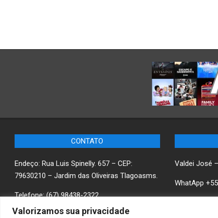
CONTATO
Endeço: Rua Luis Spinelly. 657 – CEP:
Valdei José 
79630210 – Jardim das Oliveiras Tlagoasms.
WhatApp +55
Telefone: (67) 98438-2322
Saiba mais
w
Valorizamos sua privacidade