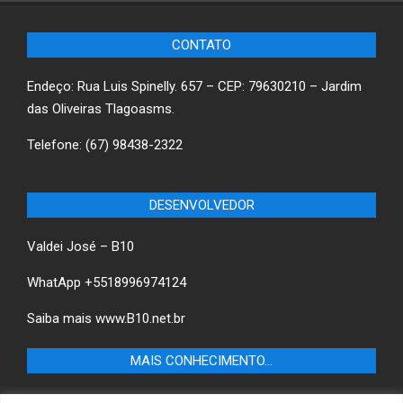
CONTATO
Endeço: Rua Luis Spinelly. 657 – CEP: 79630210 – Jardim
das Oliveiras Tlagoasms.
Telefone: (67) 98438-2322
DESENVOLVEDOR
Valdei José – B10
WhatApp +5518996974124
Saiba mais
www.B10.net.br
MAIS CONHECIMENTO…
Castilho+ -Fique por dentro das últimas notícias de